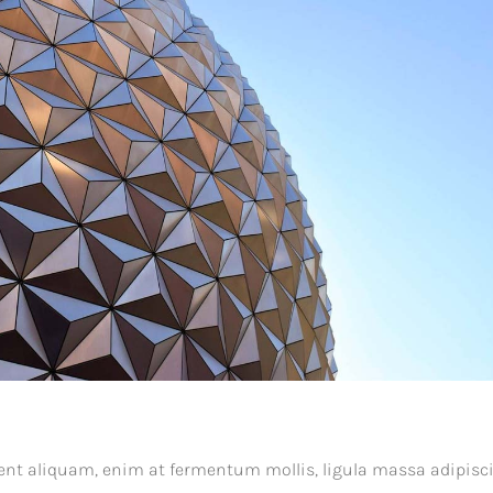
sent aliquam, enim at fermentum mollis, ligula massa adipisc