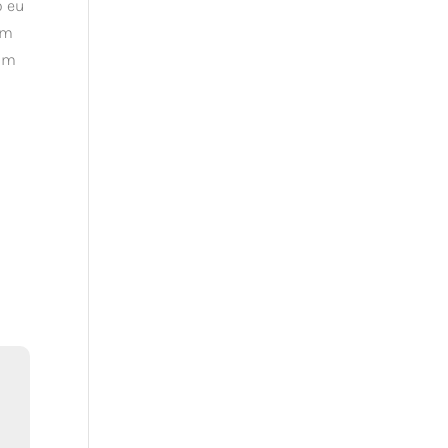
o eu
um
tum