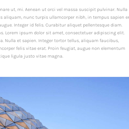
rnare ut, mi. Aenean ut orci vel massa suscipit pulvinar. Nulla
pus aliquam, nunc turpis ullamcorper nibh, in tempus sapien e
ugue. Integer id felis. Curabitur aliquet pellentesque diam.
as. Lorem ipsum dolor sit amet, consectetuer adipiscing elit.
. Nulla et sapien. Integer tortor tellus, aliquam faucibus,
mcorper felis vitae erat. Proin feugiat, augue non elementum
tique ligula justo vitae magna.