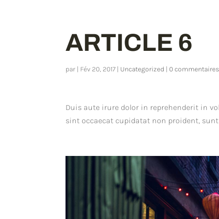
ARTICLE 6
par
|
Fév 20, 2017
|
Uncategorized
|
0 commentaire
Duis aute irure dolor in reprehenderit in vo
sint occaecat cupidatat non proident, sunt 